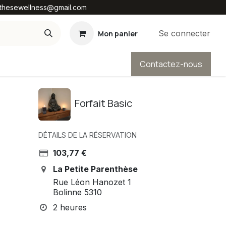
enthesewellness@gmail.com
Se connecter
Mon panier
Contactez-nous
ons et bons cadeaux
Galeries
ROI & RGPD
Forfait Basic
DÉTAILS DE LA RÉSERVATION
103,77
€
La Petite Parenthèse
Rue Léon Hanozet 1
Bolinne 5310
2 heures