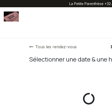
Se rendre au contenu
La Petite Parenthèse +32
Page d'accueil
Nos formules
Infrastructures & Avis c
Tous les rendez-vous
Sélectionner une date & une 