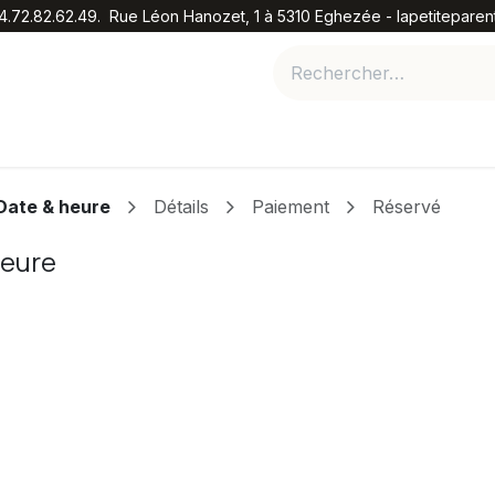
.4.72.82.62.49. Rue Léon Hanozet, 1 à 5310 Eghezée - lapetitepar
lients
Réservations de votre moment Bien être
Nos opti
Date & heure
Détails
Paiement
Réservé
heure